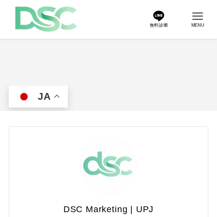
無料診断
MENU
JA
DSC Marketing | UPJ