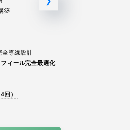
稿
✔ 口コミ獲得キャン
ト構築
✔ 地域キーワード最
✔ Googleマップ流
✔ KPI数値改善提案
✔ リール動画設計
NE完全導線設計
✔ キャンペーンLP制
プロフィール完全最適化
月4回）