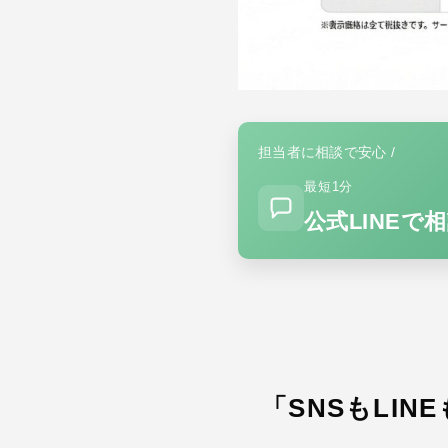
担当者に相談で安心 /
最短1分
公式LINEで
「SNSもLI