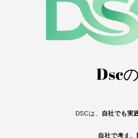
Ds
DSCは、
自社でも実
自社で考え、