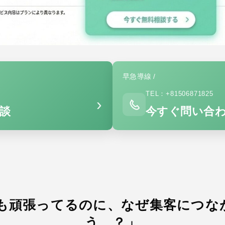
早急導線 /
TEL：+81506871825
›
相談
今すぐ問い合
NEも頑張ってるのに、なぜ集客につ
う…？」