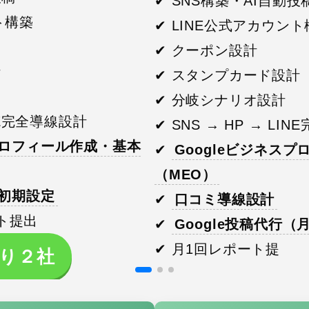
✔ SNS構築・AI自動投
ト構築
✔ LINE公式アカウン
✔ クーポン設計
計
✔ スタンプカード設計
✔ 分岐シナリオ設計
INE完全導線設計
✔ SNS → HP → LI
スプロフィール作成・基本
✔
Googleビジネス
（MEO）
稿初期設定
✔
口コミ導線設計
ト提出
✔
Google投稿代行（
✔ 月1回レポート提
り２社