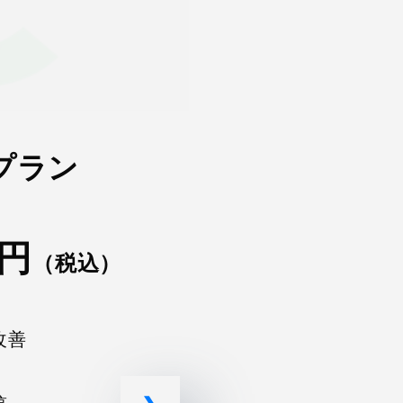
プラン
グロースプ
0円
月額 79,8
（税込）
（スタンダード
改善
＋
✔ MEO順位改善戦