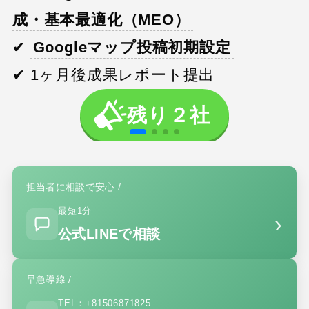
成・基本最適化（MEO）
✔
Googleマップ投稿初期設定
✔ 1ヶ月後成果レポート提出
残り２社
担当者に相談で安心 /
最短1分
›
公式LINEで相談
早急導線 /
TEL：+81506871825