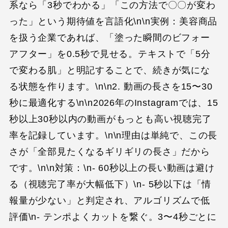
系なら「3秒でわかる」「この方法で〇〇が変わ
った」という期待値を言語化\n\n実例：美容商品
を扱う企業であれば、「塗った瞬間のビフォー
アフター」を0.5秒で見せる。テキストで「5分
で変わる肌」と明記することで、続きが気にな
る状態を作ります。\n\n2. 動画の長さを15〜30
秒に最適化する\n\n2026年のInstagramでは、15
秒以上30秒以内の動画がもっとも高い視聴完了
率を記録しています。\n\n理由は単純で、この長
さが「全部見たくなるギリギリの長さ」だから
です。\n\n対策：\n- 60秒以上の長い動画は避け
る（視聴完了率が大幅低下）\n- 5秒以下は「情
報量が少ない」と判定され、アルゴリズムで低
評価\n- テンポよくカットを繋ぐ。3〜4秒ごとに