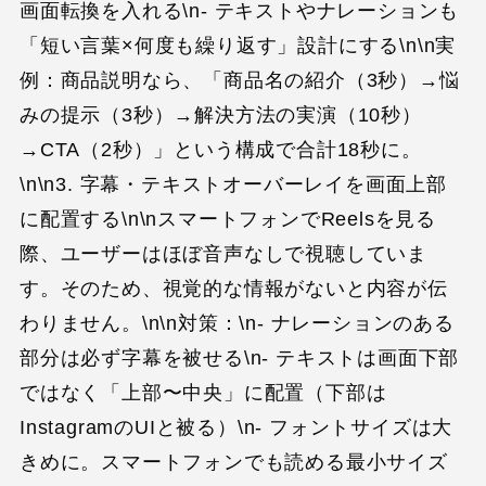
画面転換を入れる\n- テキストやナレーションも
「短い言葉×何度も繰り返す」設計にする\n\n実
例：商品説明なら、「商品名の紹介（3秒）→悩
みの提示（3秒）→解決方法の実演（10秒）
→CTA（2秒）」という構成で合計18秒に。
\n\n3. 字幕・テキストオーバーレイを画面上部
に配置する\n\nスマートフォンでReelsを見る
際、ユーザーはほぼ音声なしで視聴していま
す。そのため、視覚的な情報がないと内容が伝
わりません。\n\n対策：\n- ナレーションのある
部分は必ず字幕を被せる\n- テキストは画面下部
ではなく「上部〜中央」に配置（下部は
InstagramのUIと被る）\n- フォントサイズは大
きめに。スマートフォンでも読める最小サイズ