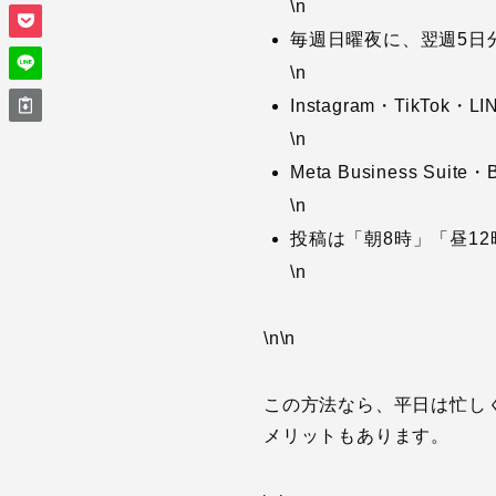
\n
毎週日曜夜に、翌週5日
\n
Instagram・TikT
\n
Meta Business Su
\n
投稿は「朝8時」「昼1
\n
\n\n
この方法なら、平日は忙し
メリットもあります。