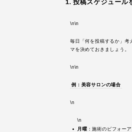
1. 投稿スケジュー
\n\n
毎日「何を投稿するか」考
マを決めておきましょう。
\n\n
例：美容サロンの場合
\n
\n
月曜
：施術のビフォーア