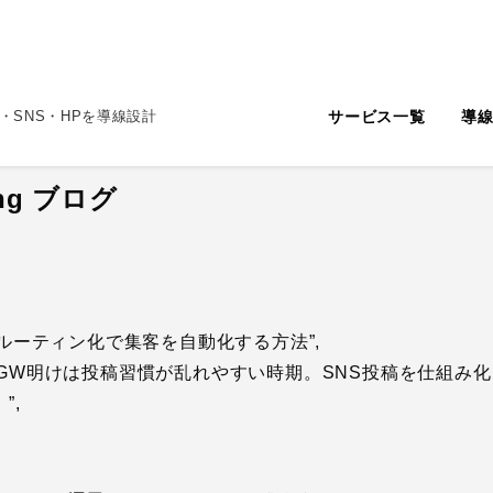
サービス一覧
導
・SNS・HPを導線設計
ting ブログ
NS投稿ルーティン化で集客を自動化する方法”,
on”: “5月のGW明けは投稿習慣が乱れやすい時期。SNS投稿を仕
”,