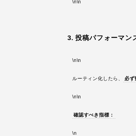
\n\n
3. 投稿パフォーマ
\n\n
ルーティン化したら、
必ず
\n\n
確認すべき指標：
\n