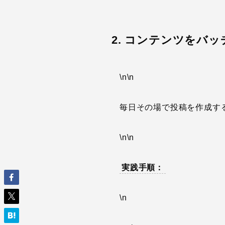
2. コンテンツをバ
\n\n
毎日その場で投稿を作成す
\n\n
実践手順：
\n