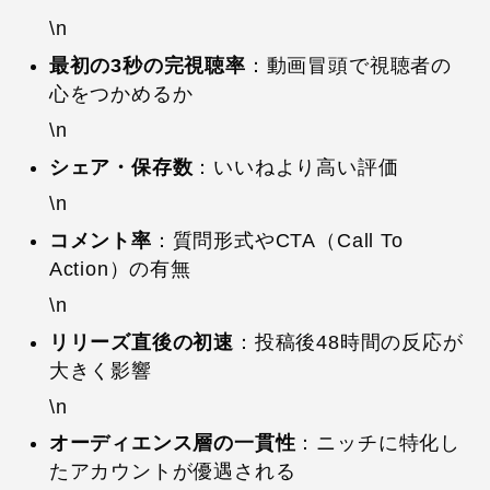
\n
最初の3秒の完視聴率
：動画冒頭で視聴者の
心をつかめるか
\n
シェア・保存数
：いいねより高い評価
\n
コメント率
：質問形式やCTA（Call To
Action）の有無
\n
リリーズ直後の初速
：投稿後48時間の反応が
大きく影響
\n
オーディエンス層の一貫性
：ニッチに特化し
たアカウントが優遇される