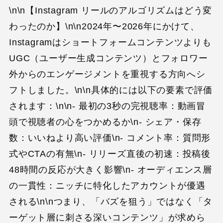
\n\n【Instagram リールのアルゴリズムはどう変
わったのか】\n\n2024年〜2026年にかけて、
Instagramはショートフォームコンテンツよりも
UGC（ユーザー生成コンテンツ）とフォロワー
外からのエンゲージメントを重視する方向へシ
フトしました。\n\n具体的には以下の要素で評価
されます：\n\n- 最初の3秒の完視聴率：動画冒
頭で視聴者の心をつかめるか\n- シェア・保存
数：いいねより高い評価\n- コメント率：質問形
式やCTAの有無\n- リリーズ直後の初速：投稿後
48時間の反応が大きく影響\n- オーディエンス層
の一貫性：ニッチに特化したアカウントが優遇
される\n\nつまり、「バズを狙う」ではなく「タ
ーゲット層に刺さる深いコンテンツ」が求めら