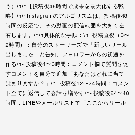
う）\n\n【投稿後48時間で成果を最大化する戦
略】\n\nInstagramのアルゴリズムは、投稿後48
時間の反応で、その動画の配信範囲を大きく左
右します。\n\n具体的な手順：\n- 投稿直後（0〜
2時間）：自分のストーリーズで「新しいリール
出しました」と告知、フォロワーからの初速を
作る\n- 投稿後4〜6時間：コメント欄で質問を促
すコメントを自分で追加「あなたはどれに当て
はまりますか？」\n- 投稿後12〜24時間：コメン
ト全てに返信して会話を増やす\n- 投稿後24〜48
時間：LINEやメールリストで「ここからリール