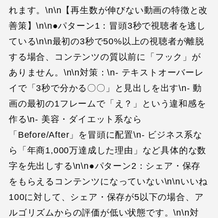
れます。\n\n【再生数が伸びない動画の特徴と改
善策】\n\n●パターン1：冒頭3秒で視聴者を逃し
ている\n\n最初の3秒で50%以上の視聴者が離脱
する場合、コンテンツの質以前に「フック」が
ありません。\n\n対策：\n- テキストオーバーレ
イで「3秒で分かる〇〇」と見出しを出す\n- 動
画の最初の1フレームで「え？」という違和感を
作る\n- 美容・ダイエット系なら
「Before/After」を冒頭に配置\n- ビジネス系な
ら「年商1,000万達成した理由」など具体的な数
字を先出しする\n\n●パターン2：シェア・保存
をもらえるコンテンツになっていない\n\nいいね
100に対して、シェア・保存が5以下の場合、ア
ルゴリズムからの評価が低い状態です。\n\n対