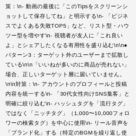
策：\n- 動画の最後に「このTipsをスクリーンシ
ョットして保存してね」と明示する\n- 「ビジネ
スでよくある失敗TOP5」など、リスト型・ハウ
ツー型を増やす\n- 視聴者が友人に「これ良い
よ」とシェアしたくなる有用性を盛り込む\n\n●
パターン3：ターゲット外のユーザーまで拡散し
ている\n\n「いいねが多いのに商品が売れない」
場合、正しいターゲット層に届いていません。
\n\n対策：\n- アカウントのプロフィールと投稿
内容を統一する\n- 「30代女性向けSNS集客」と
明確に絞り込む\n- ハッシュタグを「流行タグ」
ではなく「ニッチタグ」（1,000〜10,000フォロ
ワーの検索タグ）を中心に使用\n- リール音声を
「ブランド化」する（特定のBGMを繰り返し使