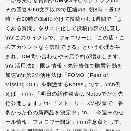
ーから受ける質問やDMを3件ピックアップ\n2.
その回答を60文字以内で圧縮\n3. 朝8時・昼12
時・夜20時の3回に分けて投稿\n4. 1週間で「よ
くある質問」をリスト化して投稿内容の見直し
\n\nこのサイクルで、フォロワーは「この店・こ
のアカウントなら信頼できる」という心理が生
まれ、DM問い合わせや来店予約が増加します。
\n\n活用法2：限定情報・先行告知で購買行動を
加速\n\n第2の活用法は「FOMO（Fear of
Missing Out）を刺激するNotes」です。\n\n例
えば：\n\n- 「明日の新作発表は Notesでだけ先
行公開します」\n- 「ストーリーズの投票で一番
多かった色の新商品を決定中」\n- 「今週末のセ
ール情報←フォロワー限定」\n\n注意点として、