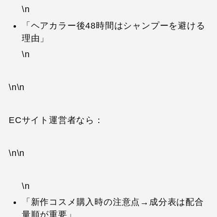
\n
「ヘアカラー後48時間はシャンプーを避ける
理由」
\n
\n\n
ECサイト運営者なら：
\n\n
\n
「新作コスメ購入時の注意点→成分表は配合
量順が重要」