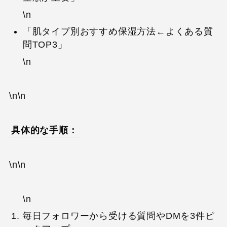
\n
「肌タイプ別おすすめ保湿方法←よくある質
問TOP3」
\n
\n\n
具体的な手順：
\n\n
\n
毎日フォロワーから受ける質問やDMを3件ピ