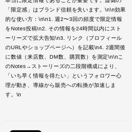
本当に限定情報であることが重要です。虚偽の
「限定感」はブランド信頼を失います。\n\n効果
的な使い方：\n\n1. 週2〜3回の頻度で限定情報
をNotes投稿\n2. その情報を24時間以内にスト
ーリーズで拡大告知\n3. リンク（プロフィール
のURLやショップページへ）を記載\n4. 2週間後
に数値（来店数、DM数、購買数）を測定\n\nこ
のNotes→ストーリーズの二段階構成により、
「いち早く情報を得たい」というフォロワー心
理が動き、導線から販売への転換が加速しま
す。\n