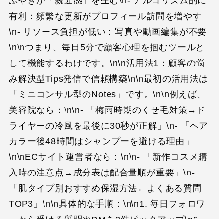
ぶやきが「親近感」を生む\n- アルゴリズム的に
有利：頻繁な更新がプロフィール訪問を増やす
\n- リソース負担が低い：写真や動画編集が不要
\n\nつまり、毎日5分で顧客心理を掴むツールと
して機能するわけです。\n\n活用法1：顧客の悩
み解決型Tips発信で信頼構築\n\n最初の活用法は
「ミニコンサル型のNotes」です。\n\n例えば、
美容院なら：\n\n- 「梅雨時期のくせ毛対策→ド
ライヤーの冷風を最後に30秒が正解」\n- 「ヘア
カラー後48時間はシャンプーを避ける理由」
\n\nECサイト運営者なら：\n\n- 「新作コスメ購
入時の注意点→成分表は配合量順が重要」\n-
「肌タイプ別おすすめ保湿方法←よくある質問
TOP3」\n\n具体的な手順：\n\n1. 毎日フォロワ