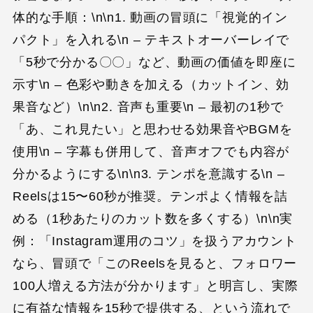
体的な手順：\n\n1. 動画の冒頭に「視覚的イン
パクト」を入れる\n – テキストオーバーレイで
「5秒で分かる〇〇」など、動画の価値を即座に
示す\n – 色彩や動きを加える（カットイン、効
果音など）\n\n2. 音声も重要\n – 最初の1秒で
「あ、これ見たい」と思わせる効果音やBGMを
使用\n – 字幕も併用して、音声オフでも内容が
分かるようにする\n\n3. テンポを意識する\n –
Reelsは15〜60秒が推奨。テンポよく情報を詰
める（1秒あたりのカット数を多くする）\n\n実
例：「Instagram運用のコツ」を扱うアカウント
なら、冒頭で「このReelsを見ると、フォロワー
100人増える方法が分かります」と明言し、実際
に有益な情報を15秒で提供する、という流れで