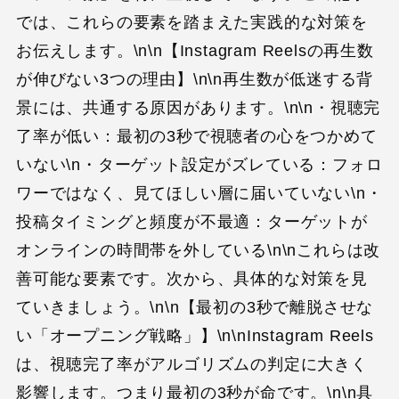
では、これらの要素を踏まえた実践的な対策を
お伝えします。\n\n【Instagram Reelsの再生数
が伸びない3つの理由】\n\n再生数が低迷する背
景には、共通する原因があります。\n\n・視聴完
了率が低い：最初の3秒で視聴者の心をつかめて
いない\n・ターゲット設定がズレている：フォロ
ワーではなく、見てほしい層に届いていない\n・
投稿タイミングと頻度が不最適：ターゲットが
オンラインの時間帯を外している\n\nこれらは改
善可能な要素です。次から、具体的な対策を見
ていきましょう。\n\n【最初の3秒で離脱させな
い「オープニング戦略」】\n\nInstagram Reels
は、視聴完了率がアルゴリズムの判定に大きく
影響します。つまり最初の3秒が命です。\n\n具