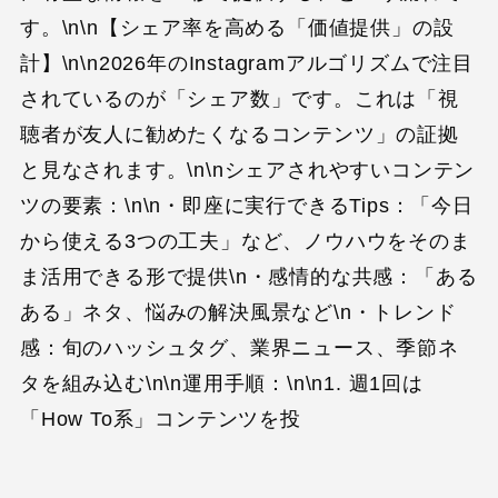
す。\n\n【シェア率を高める「価値提供」の設
計】\n\n2026年のInstagramアルゴリズムで注目
されているのが「シェア数」です。これは「視
聴者が友人に勧めたくなるコンテンツ」の証拠
と見なされます。\n\nシェアされやすいコンテン
ツの要素：\n\n・即座に実行できるTips：「今日
から使える3つの工夫」など、ノウハウをそのま
ま活用できる形で提供\n・感情的な共感：「ある
ある」ネタ、悩みの解決風景など\n・トレンド
感：旬のハッシュタグ、業界ニュース、季節ネ
タを組み込む\n\n運用手順：\n\n1. 週1回は
「How To系」コンテンツを投