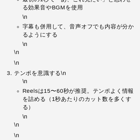
る効果音やBGMを使用
\n
字幕も併用して、音声オフでも内容が分か
るようにする
\n
\n
\n
テンポを意識する\n
\n
Reelsは15〜60秒が推奨。テンポよく情報
を詰める（1秒あたりのカット数を多くす
る）
\n
\n
\n