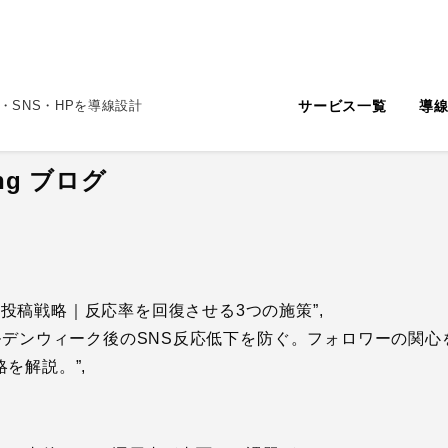
サービス一覧
導
・SNS・HPを導線設計
ting ブログ
W後のSNS投稿戦略｜反応率を回復させる3つの施策”,
on”: “ゴールデンウィーク後のSNS反応低下を防ぐ。フォロワー
を解説。”,