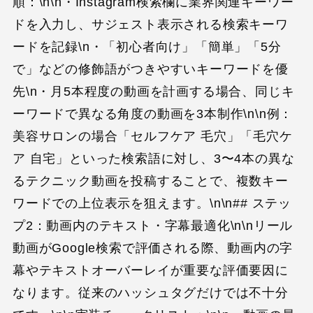
順：\n\n・Instagram検索欄に業界関連キーワー
ドを入力し、サジェスト表示される検索キーワ
ードを記録\n・「初心者向け」「簡単」「5分
で」などの修飾語がつきやすいキーワードを優
先\n・月5本程度の動画を計画する場合、同じキ
ーワードで異なる角度の動画を3本制作\n\n例：
美容サロンの場合「セルフケア 毛穴」「毛穴ケ
ア 自宅」といった検索語に対し、3〜4本の異な
るテクニック動画を投稿することで、複数キー
ワードでの上位表示を狙えます。\n\n## ステッ
プ2：動画内のテキスト・字幕最適化\n\nリール
動画がGoogle検索で評価される際、動画内の字
幕やテキストオーバーレイが重要な評価要因に
なります。従来のハッシュタグだけでは不十分