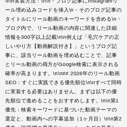
\n\n実装方法：\n\n・ブログ記事にInstagramリ
ール埋め込みコードを挿入\n・そのブログ記事の
タイトルにリール動画のキーワードを含める\n・
ブログ内で、リール動画の内容に関連した詳細
情報を300字以上記載\n\n例えば「毛穴ケアの正
しいやり方【動画解説付き】」というブログ記
事に、該当リール動画を埋め込むことで、記事
とリール動画の両方がGoogle検索に表示される
確率が高まります。\n\n## 2026年のリール動画
SEO：すぐに実践できる優先順位\n\nすべて同時
に実装する必要はありません。まずは以下の優
先順位で進めることをおすすめします。\n\n第1
優先：検索キーワードに基づいた動画テーマの
選定と、動画内への字幕追加（1ヶ月目）\n\n第2