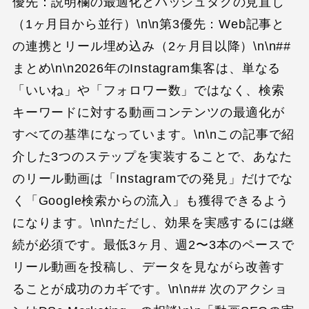
優先：説明欄の最適化とハッシュタグの見直し
（1ヶ月目から並行）\n\n第3優先：Web記事と
の連携とリール埋め込み（2ヶ月目以降）\n\n##
まとめ\n\n2026年のInstagram集客は、単なる
「いいね」や「フォロワー数」ではなく、検索
キーワードに対する動画コンテンツの最適化が
すべての基準になっています。\n\nこの記事で紹
介した3つのステップを実装することで、あなた
のリール動画は「Instagramでの発見」だけでな
く「Google検索からの流入」も獲得できるよう
になります。\n\nただし、効果を実感するには継
続が必須です。最低3ヶ月、週2〜3本のペースで
リール動画を投稿し、データを見ながら改善す
ることが成功のカギです。\n\n## 次のアクショ