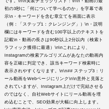
です。\n\n実装チェックリスト：\n\n・動画の最
初の3秒に「何について学べるのか」を字幕で表
示\n・キーワードを含む章立てを画面に表示
（例：「ステップ1：クレンジング」）\n・説明
欄にはキーワードを含む100字以上のテキストを
記載\n・動画の長さは90秒以上2分以内（検索ト
ラフィック獲得に最適）\n\nこれにより、
Instagramの検索アルゴリズムがあなたの動画内
容を正確に判定でき、該当キーワード検索時に
表示されやすくなります。\n\n## ステップ3：リ
ール動画をWebページにリンク\n\n意外と見落と
されていますが、Instagram上だけで完結させる
のではなく、自社Webサイトにリール動画を埋
め込むことで、SEO効果が大幅に向上します。