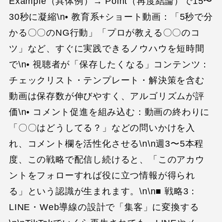
Example（具体例）→ Point（再度結論）で15〜
30秒に凝縮\n• 教育系+ショート動画：「5秒で分
かる〇〇のNG行動」「プロが教える〇〇のコ
ツ」など、すぐに実践できるノウハウを短時間
で\n• 視聴者が「保存したくなる」コンテンツ：
チェックリスト・テンプレート・解決策を含む
動画は保存数が伸びやすく、アルゴリズムが評
価\n• コメント促進を組み込む：動画の終わりに
「〇〇はどうしてる？」などの問いかけを入
れ、コメント欄を活性化させる\n\n週3〜5本程
度、この戦略で配信し続けると、「このアカウ
ントをフォローすれば役に立つ情報が得られ
る」という認識が生まれます。\n\n■ 戦略3：
LINE・Web導線の設計で「集客」に変換する