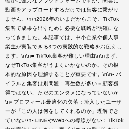
確かに強力なプラットフォームですが、闇雲に
動画をアップロードするだけでは集客に繋がり
ません。\n\n2026年のいまだからこそ、TikTok
集客で成果を出すために必要な戦略が明確にな
ってきました。本記事では、中小企業や個人事
業主が実装できる3つの実践的な戦略をお伝えし
ます。\n\n■ TikTok集客が難しい理由\n\nまず、
なぜTikTok集客がうまくいかないのか。その根
本的な原因を理解することが重要です。\n\n• バ
イラルと集客は別問題：再生数が多い＝顧客獲
得ではない。ただのエンタメになっていないか
\n• プロフィール最適化の欠落：流入したユーザ
ーが「この人は何をしてくれるのか」理解でき
ていない\n• LINEやWebへの導線がない：TikTok