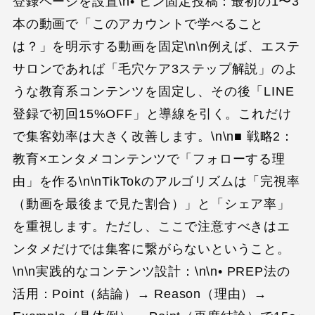
登録ページを設置\n• ピン固定投稿：最初の1〜3
本の動画で「このアカウントで学べること
は？」を明示する動画を固定\n\n例えば、エステ
サロンであれば「毛穴ケア3ステップ解説」のよ
うな教育系コンテンツを固定し、その後「LINE
登録で初回15%OFF」と導線を引く。これだけ
で集客効率は大きく改善します。\n\n■ 戦略2：
教育×エンタメコンテンツで「フォローする理
由」を作る\n\nTikTokのアルゴリズムは「完視率
（動画を最後まで見た割合）」と「シェア率」
を重視します。ただし、ここで注意すべきはエ
ンタメだけでは集客に繋がらないということ。
\n\n実践的なコンテンツ設計：\n\n• PREP法の
活用：Point（結論）→ Reason（理由）→