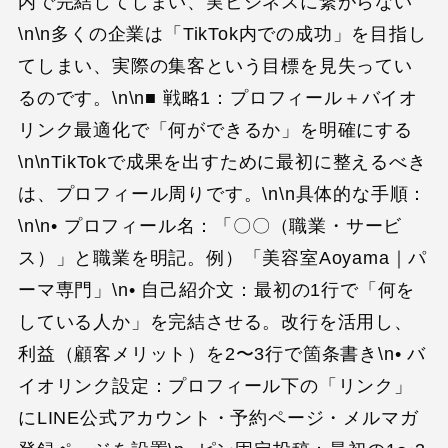
内で完結してしまい、実ビジネスに繋がらない
\n\n多くの企業は「TikTok内での成功」を目指し
てしまい、実際の集客という目標を見失ってい
るのです。\n\n■ 戦略1：プロフィール＋バイオ
リンク最適化で「何ができるか」を明確にする
\n\nTikTokで成果を出すために最初に整えるべき
は、プロフィール周りです。\n\n具体的な手順：
\n\n• プロフィール名：「〇〇（職業・サービ
ス）」と職業を明記。例）「美容室Aoyama｜パ
ーマ専門」\n• 自己紹介文：最初の1行で「何を
している人か」を完結させる。改行を活用し、
利益（顧客メリット）を2〜3行で箇条書き\n• バ
イオリンク設定：プロフィール下の「リンク」
にLINE公式アカウント・予約ページ・メルマガ