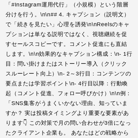
「#Instagram運用代行」（小規模）という階層
分けを行う。\n\n## 4. キャプション（説明文）
で「続きを見たい」心理を誘発\n\nReelsのキャ
プションは単なる説明ではなく、視聴継続を促
すセールスコピーです。コメント促進にも直結
します。\n\n効果的なキャプション構成：\n- 1行
目：問い掛けまたはストーリー導入（クリック
スルーレート向上）\n- 2～3行目：コンテンツの
要点または学習ポイント\n- 4行目以降：行動喚
起（コメント促進、フォロー呼びかけ）\n\n例：
「SNS集客がうまくいかない理由、知っていま
すか？ 実は投稿タイミングより重要な要素があ
ります👇 この対策で月の問い合わせが3倍になっ
たクライアント企業も。 あなたはどの戦略から