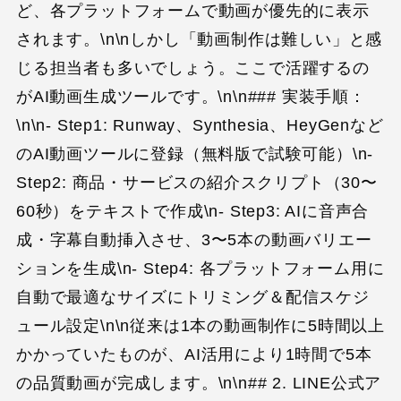
ど、各プラットフォームで動画が優先的に表示
されます。\n\nしかし「動画制作は難しい」と感
じる担当者も多いでしょう。ここで活躍するの
がAI動画生成ツールです。\n\n### 実装手順：
\n\n- Step1: Runway、Synthesia、HeyGenなど
のAI動画ツールに登録（無料版で試験可能）\n-
Step2: 商品・サービスの紹介スクリプト（30〜
60秒）をテキストで作成\n- Step3: AIに音声合
成・字幕自動挿入させ、3〜5本の動画バリエー
ションを生成\n- Step4: 各プラットフォーム用に
自動で最適なサイズにトリミング＆配信スケジ
ュール設定\n\n従来は1本の動画制作に5時間以上
かかっていたものが、AI活用により1時間で5本
の品質動画が完成します。\n\n## 2. LINE公式ア