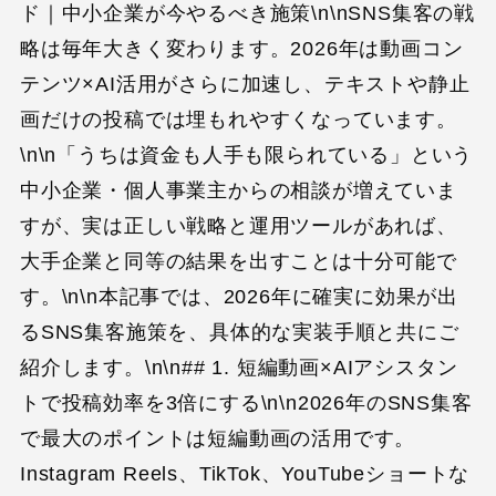
ド｜中小企業が今やるべき施策\n\nSNS集客の戦
略は毎年大きく変わります。2026年は動画コン
テンツ×AI活用がさらに加速し、テキストや静止
画だけの投稿では埋もれやすくなっています。
\n\n「うちは資金も人手も限られている」という
中小企業・個人事業主からの相談が増えていま
すが、実は正しい戦略と運用ツールがあれば、
大手企業と同等の結果を出すことは十分可能で
す。\n\n本記事では、2026年に確実に効果が出
るSNS集客施策を、具体的な実装手順と共にご
紹介します。\n\n## 1. 短編動画×AIアシスタン
トで投稿効率を3倍にする\n\n2026年のSNS集客
で最大のポイントは短編動画の活用です。
Instagram Reels、TikTok、YouTubeショートな