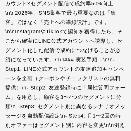
カウント×セグメント配信で成約率50%向上
\n\n2026年、SNS集客で最も重要なのは「集
客」ではなく「売上への導線設計」です。
\n\nInstagramやTikTokで認知を獲得したら、そ
こから確実にLINE公式アカウントへ誘導し、セ
グメント化した配信で成約につなげることが必
須になっています。\n\n### 実装手順：\n\n-
Step1: LINE公式アカウントの友達追加キャンペ
ーンを企画（クーポンやチェックリストの無料
提供）\n- Step2: 友達登録時に「属性質問フォー
ム」を用意し、顧客を3〜4つのセグメントに分
類\n- Step3: セグメント別に異なるシナリオメッ
セージを自動配信設定\n- Step4: 月1〜2回の特
別オファーはセグメント別に内容を変更\n\n例え