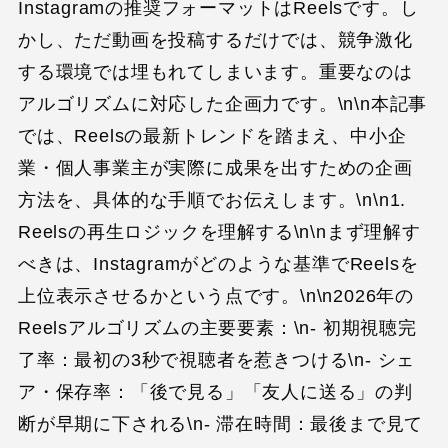
Instagramの推奨フォーマットはReelsです。し
かし、ただ動画を投稿するだけでは、競争激化
する環境では埋もれてしまいます。重要なのは
アルゴリズムに対応した企画力です。\n\n本記事
では、Reelsの最新トレンドを踏まえ、中小企
業・個人事業主が実際に成果を出すための企画
方法を、具体的な手順でお伝えします。\n\n1.
Reelsの再生ロジックを理解する\n\nまず理解す
べきは、Instagramがどのような基準でReelsを
上位表示させるかという点です。\n\n2026年の
Reelsアルゴリズムの主要要素：\n- 初期視聴完
了率：最初の3秒で視聴者を惹きつける\n- シェ
ア・保存率：「後で見る」「友人に送る」の判
断が早期に下される\n- 滞在時間：最後まで見て