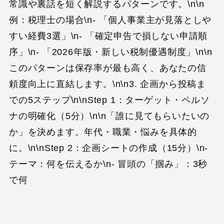
常識や裏話を短く解説するパターンです。\n\n
例：税理士の場合\n- 「個人事業主が見落としや
すい経費3選」\n- 「確定申告で損しない申請順
序」\n- 「2026年版・新しい税制優遇制度」\n\n
このパターンは保存率が最も高く、あなたの信
頼度向上に直結します。\n\n3. 企画から投稿ま
での5ステップ\n\nStep 1：ターゲット・ペルソ
ナの明確化（5分）\n\n「誰に見てもらいたいの
か」を決めます。年代・職業・悩みを具体的
に。\n\nStep 2：企画シートの作成（15分）\n-
テーマ：何を伝えるか\n- 冒頭の「掴み」：3秒
で何