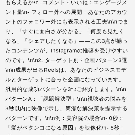
もらえるか\n- コメント・いいね：エンゲージメ
ント量\n- フォロー外への展開：あなたのアカウ
ントのフォロワー外にも表示される工夫\n\nつま
り、「すぐに面白さが分かる」「何度も見たく
なる」「シェアしたくなる」——この3点が揃っ
たコンテンツが、Instagramの推奨を受けやすい
のです。\n\n2. ターゲット別・企画パターン3選
\n\n成果が出るReelsは、あなたのビジネスモデ
ルとターゲットに合った企画になっています。
汎用的な成功パターンを3つご紹介します。\n\n
パターンA：「課題解決型」\n\n視聴者の悩みを
3秒以内に映像で示し、簡潔な解決策を提示する
パターンです。\n\n例：美容院の場合\n- 0秒：
「髪がペタンコになる原因」を映像化\n- 5秒：