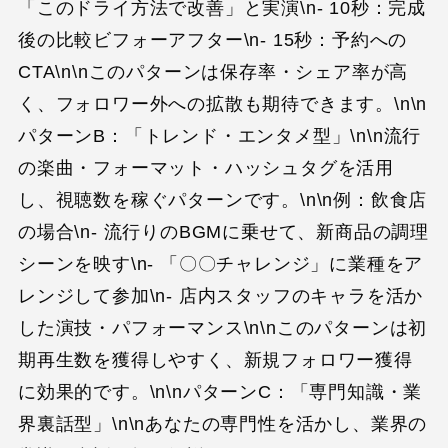
「このドライ方法で改善」と実演\n- 10秒：完成
後の比較ビフォーアフター\n- 15秒：予約への
CTA\n\nこのパターンは保存率・シェア率が高
く、フォロワー外への拡散も期待できます。\n\n
パターンB：「トレンド・エンタメ型」\n\n流行
の楽曲・フォーマット・ハッシュタグを活用
し、視聴数を稼ぐパターンです。\n\n例：飲食店
の場合\n- 流行りのBGMに乗せて、新商品の調理
シーンを映す\n- 「〇〇チャレンジ」に業種をア
レンジして参加\n- 店内スタッフのキャラを活か
した演技・パフォーマンス\n\nこのパターンは初
期再生数を獲得しやすく、新規フォロワー獲得
に効果的です。\n\nパターンC：「専門知識・業
界裏話型」\n\nあなたの専門性を活かし、業界の