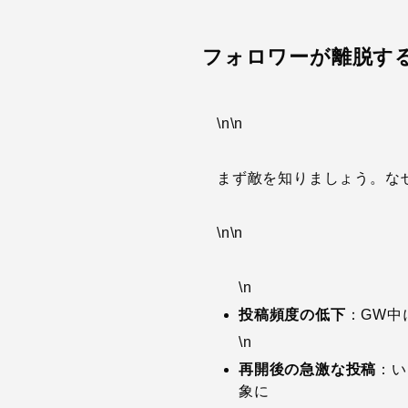
フォロワーが離脱する
\n\n
まず敵を知りましょう。なぜ
\n\n
\n
投稿頻度の低下
：GW中
\n
再開後の急激な投稿
：い
象に