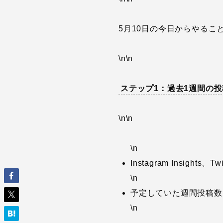
5月10日の今日からやるこ
\n\n
ステップ1：過去1週間の
\n\n
\n
Instagram Insigh
\n
予定していた週間投稿数と
\n