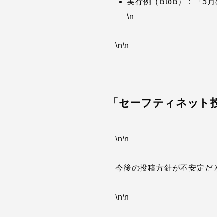
実行例（BtoB）：「
\n
\n\n
「セーフティネット
\n\n
今後の投稿方針が不安定だ
\n\n