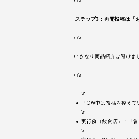
\n\n
ステップ3：再開投稿は「
\n\n
いきなり商品紹介は避けま
\n\n
\n
「GW中は投稿を控えて
\n
実行例（飲食店）：「営
\n