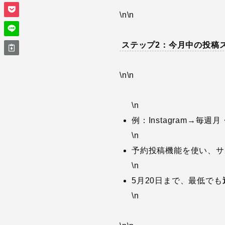
\n\n
ステップ2：今月中の投稿
\n\n
\n
例：Instagram→毎週
\n
予約投稿機能を使い、サ
\n
5月20日まで、最低でも
\n