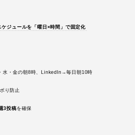
スケジュールを「曜日×時間」で固定化
月・水・金の朝8時、LinkedIn→毎日朝10時
ボり防止
週3投稿
を確保